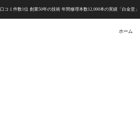
口コミ件数1位 創業50年の技術 年間修理本数12,000本の実績「白金堂」
ホーム
ALL
AudemarsPiguet
BREITLING
OMEGA
ROLEX